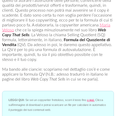
quello di attirare l’attenzione delle persone, convincerle della
qualità dei prodotti/servizi offerti e trasformarle, quindi, in
clienti. Questo processo non potrà mai avvenire se il copy è
scadente. E dato sono certa tu non voglia perdere l’occasione
di migliorare il tuo copywriting, ecco per te la formula di cui ti
parlavo poco fa.
A elaborarla, la copywriter americana
Maria
Veloso
che ce la spiega minuziosamente nel suo libro
Web
Copy That Sells
. La Veloso la chiama Selling Quotient (SQ)
formula, letteralmente, in italiano,
Formula del Quoziente di
Vendita
(QV). Da adesso in poi, le daremo questo appellativo.
La QV è per lo più una formula di autovalutazione. È
importante, quindi, tu sia il più obiettivo possibile con te
stesso e il tuo copy.
Ma bando alle ciancie: scopriamo nel dettaglio cos’è e come
applicare la formula QV (N.B.: adesso tradurrò in italiano le
pagine del libro
Web Copy That Sells
in cui se ne parla).
LEGGI QUI:
Se sei un copywriter frettoloso, scorri il testo fino
a
qui.
Clicca
sull’immagine di download e potrai scaricare un file per calcolare in automatico
il punteggio dei tuoi contenuti web.