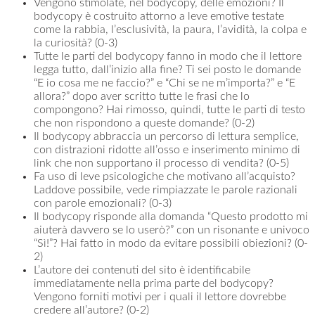
Vengono stimolate, nel bodycopy, delle emozioni? Il
bodycopy è costruito attorno a leve emotive testate
come la rabbia, l’esclusività, la paura, l’avidità, la colpa e
la curiosità? (0-3)
Tutte le parti del bodycopy fanno in modo che il lettore
legga tutto, dall’inizio alla fine? Ti sei posto le domande
“E io cosa me ne faccio?” e “Chi se ne m’importa?” e “E
allora?” dopo aver scritto tutte le frasi che lo
compongono? Hai rimosso, quindi, tutte le parti di testo
che non rispondono a queste domande? (0-2)
Il bodycopy abbraccia un percorso di lettura semplice,
con distrazioni ridotte all’osso e inserimento minimo di
link che non supportano il processo di vendita? (0-5)
Fa uso di leve psicologiche che motivano all’acquisto?
Laddove possibile, vede rimpiazzate le parole razionali
con parole emozionali? (0-3)
Il bodycopy risponde alla domanda “Questo prodotto mi
aiuterà davvero se lo userò?” con un risonante e univoco
“Sì!”? Hai fatto in modo da evitare possibili obiezioni? (0-
2)
L’autore dei contenuti del sito è identificabile
immediatamente nella prima parte del bodycopy?
Vengono forniti motivi per i quali il lettore dovrebbe
credere all’autore? (0-2)