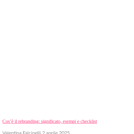
Cos’è il rebranding: significato, esempi e checklist
Valentina Falcinelli
2 aprile 2025