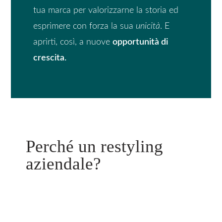
tua marca per valorizzarne la storia ed
esprimere con forza la sua
unicità
. E
aprirti, così, a nuove
opportunità di
crescita.
Perché un restyling
aziendale?