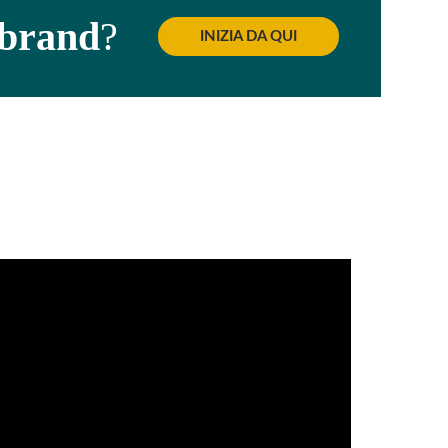
 brand
?
INIZIA DA QUI