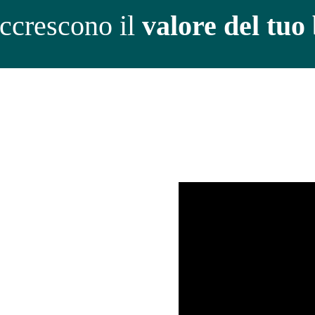
accrescono il
valore del tuo