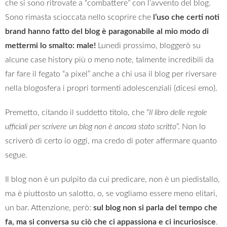
che si sono ritrovate a “combattere” con l’avvento del blog.
Sono rimasta scioccata nello scoprire che
l’uso che certi noti
brand hanno fatto del blog è paragonabile al mio modo di
mettermi lo smalto: male!
Lunedì prossimo, bloggerò su
alcune case history più o meno note, talmente incredibili da
far fare il fegato “a pixel” anche a chi usa il blog per riversare
nella blogosfera i propri tormenti adolescenziali (dicesi emo).
Premetto, citando il suddetto titolo, che “
Il libro delle regole
ufficiali per scrivere un blog non è ancora stato scritto
”. Non lo
scriverò di certo io oggi, ma credo di poter affermare quanto
segue.
Il blog non è un pulpito da cui predicare, non è un piedistallo,
ma è piuttosto un salotto, o, se vogliamo essere meno elitari,
un bar. Attenzione, però:
sul blog non si parla del tempo che
fa, ma si conversa su ciò che ci appassiona e ci incuriosisce
.