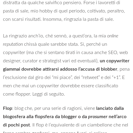
distratta da qualche salvifico pensiero. Forse i lavoretti di
pasta di sale, mio hobby di quel periodo, coltivato, peraltro,
con scarsi risultati. Insomma, ringrazia la pasta di sale.
La ringrazio anch’io, ché sennò, a quest’ora, la mia
online
reputation
chissà quale sarebbe stata. Sì, perché un
copywriter (ma che si sentano tirati in causa anche SEO, web
designer, curator e strategist vari ed eventuali),
un copywriter
giammai dovrebbe attirarsi addosso l’accusa di blobber
, pena
l’esclusione dal giro dei “mi piace”, dei “retweet” e dei “+1”. E
men che mai un copywriter dovrebbe essere classificato
come flopper. Leggi di seguito.
Flop
: blog che, per una serie di ragioni, viene
lanciato dalla
blogosfera alla flopsfera da blogger o da
prosumer
nell’arco
di pochi post
. Il flop è l’equivalente di un ciambellone che nel