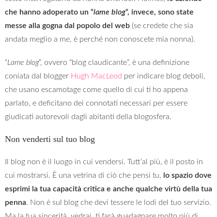
che hanno adoperato un “
lame blog
“, invece, sono state
messe alla gogna dal popolo del web
(se credete che sia
andata meglio a me, è perché non conoscete mia nonna).
“
Lame blog
“, ovvero “blog claudicante”, è una definizione
coniata dal blogger
Hugh MacLeod
per indicare blog deboli,
che usano escamotage come quello di cui ti ho appena
parlato, e deficitano dei connotati necessari per essere
giudicati autorevoli dagli abitanti della blogosfera.
Non venderti sul tuo blog
Il blog non è il luogo in cui vendersi. Tutt’al più, è il posto in
cui mostrarsi. È una vetrina di ciò che pensi tu,
lo spazio dove
esprimi la tua capacità critica e anche qualche virtù della tua
penna
. Non è sul blog che devi tessere le lodi del tuo servizio.
Ma la tua sincerità, vedrai, ti farà guadagnare molto più di