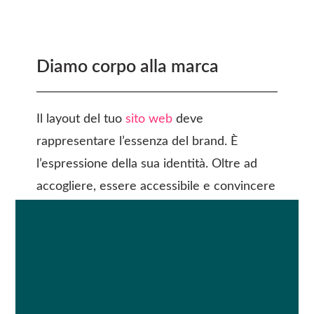
Diamo corpo alla marca
Il layout del tuo
sito web
deve
rappresentare l’essenza del brand. È
l’espressione della sua identità. Oltre ad
accogliere, essere accessibile e convincere
a restare, deve saper costruire un mondo.
Per questo il tuo layout
deve
essere creato
da zero. Per te.