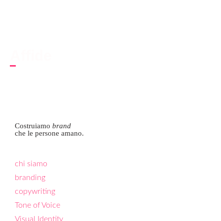
Affide
BRAND VOICE
,
CONTENT PRODUCTION
,
COPYWRITING
,
FORMAZIONE
Costruiamo
brand
che le persone amano.
chi siamo
branding
copywriting
Tone of Voice
Visual Identity