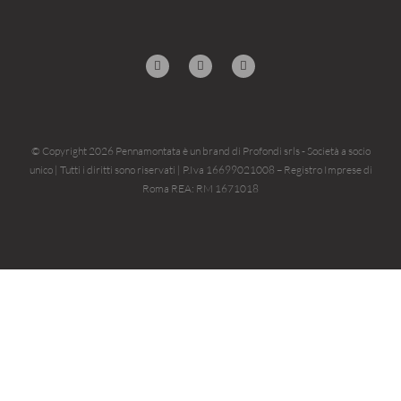
© Copyright 2026 Pennamontata è un brand di Profondi srls - Società a socio
unico | Tutti i diritti sono riservati | P.Iva 16699021008 – Registro Imprese di
Roma REA: RM 1671018