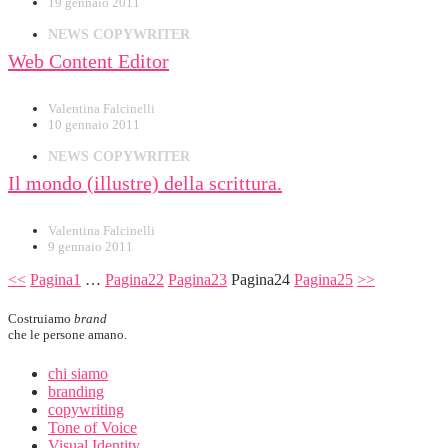
19 gennaio 2011
NEWS COPYWRITER
Web Content Editor
Valentina Falcinelli
10 gennaio 2011
NEWS COPYWRITER
Il mondo (illustre) della scrittura.
Valentina Falcinelli
9 gennaio 2011
<<
Pagina
1
…
Pagina
22
Pagina
23
Pagina
24
Pagina
25
>>
Costruiamo
brand
che le persone amano.
chi siamo
branding
copywriting
Tone of Voice
Visual Identity