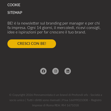
COOKIE
SITEMAP
BE! è la newsletter sul branding per manager e per chi
fa impresa. Ogni 14 giorni, il mercoledì, ricevi consigli,
idee e ispirazioni per far crescere il tuo brand.
CRESCI CON BE!
© Copyright 2026 Pennamontata è un brand di Profondi srls - Società a
socio unico | Tutti i diritti sono riservati | P.Iva 16699021008 – Registro
Imprese di Roma REA: RM 1671018