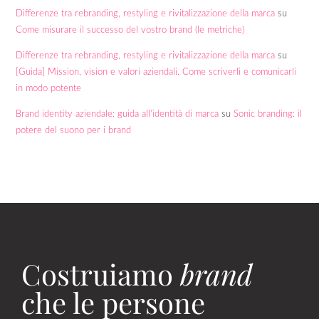
Differenze tra rebranding, restyling e rivitalizzazione della marca
su
Come misurare il successo del vostro brand (le metriche)
Differenze tra rebranding, restyling e rivitalizzazione della marca
su
[Guida] Mission, vision e valori aziendali. Come scriverli e comunicarli
in modo potente
Brand identity aziendale: guida all’identità di marca
su
Sonic branding: il
potere del suono per i brand
Costruiamo
brand
che le persone