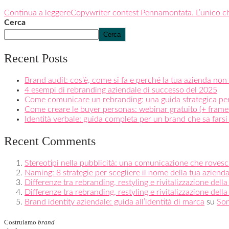
Continua a leggere
Copywriter contest Pennamontata. L’unico che
Cerca
Cerca
Recent Posts
Brand audit: cos’è, come si fa e perché la tua azienda non
4 esempi di rebranding aziendale di successo del 2025
Come comunicare un rebranding: una guida strategica pe
Come creare le buyer personas: webinar gratuito (+ fram
Identità verbale: guida completa per un brand che sa farsi
Recent Comments
Stereotipi nella pubblicità: una comunicazione che rovesci
Naming: 8 strategie per scegliere il nome della tua aziend
Differenze tra rebranding, restyling e rivitalizzazione dell
Differenze tra rebranding, restyling e rivitalizzazione dell
Brand identity aziendale: guida all’identità di marca
su
Son
Costruiamo
brand