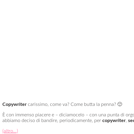
Copywriter
carissimo, come va? Come butta la penna? 🙂
È con immenso piacere e – diciamocelo – con una punta di orgog
abbiamo deciso di bandire, periodicamente, per
copywriter
,
se
(altro…)