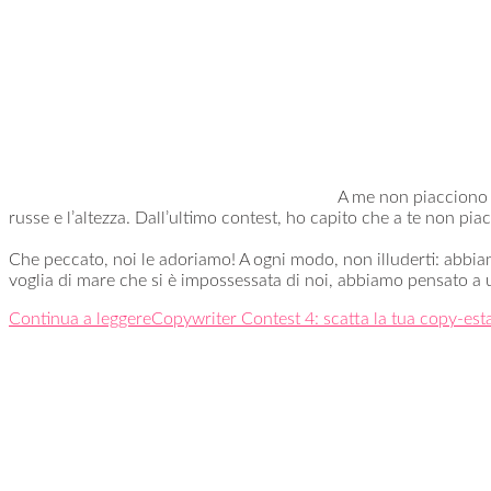
A me non piacciono l
russe e l’altezza. Dall’ultimo contest, ho capito che a te non p
Che peccato, noi le adoriamo! A ogni modo, non illuderti: abbia
voglia di mare che si è impossessata di noi, abbiamo pensato a u
Continua a leggere
Copywriter Contest 4: scatta la tua copy-est