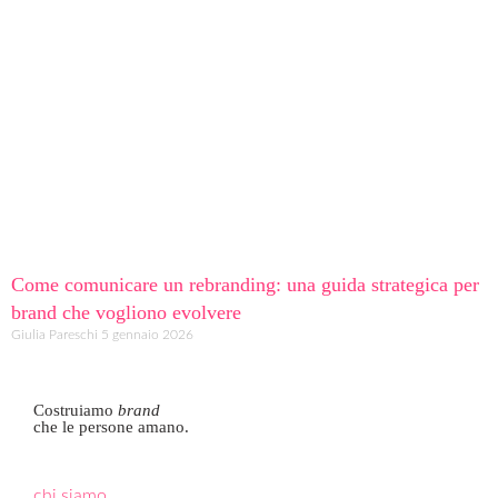
Come comunicare un rebranding: una guida strategica per
brand che vogliono evolvere
Giulia Pareschi
5 gennaio 2026
Costruiamo
brand
che le persone amano.
chi siamo