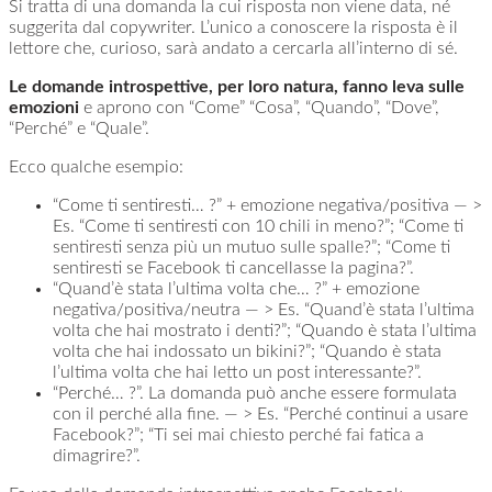
Si tratta di una domanda la cui risposta non viene data, né
suggerita dal copywriter. L’unico a conoscere la risposta è il
lettore che, curioso, sarà andato a cercarla all’interno di sé.
Le domande introspettive, per loro natura, fanno leva sulle
emozioni
e aprono con “Come” “Cosa”, “Quando”, “Dove”,
“Perché” e “Quale”.
Ecco qualche esempio:
“Come ti sentiresti… ?” + emozione negativa/positiva — >
Es. “Come ti sentiresti con 10 chili in meno?”; “Come ti
sentiresti senza più un mutuo sulle spalle?”; “Come ti
sentiresti se Facebook ti cancellasse la pagina?”.
“Quand’è stata l’ultima volta che… ?” + emozione
negativa/positiva/neutra — > Es. “Quand’è stata l’ultima
volta che hai mostrato i denti?”; “Quando è stata l’ultima
volta che hai indossato un bikini?”; “Quando è stata
l’ultima volta che hai letto un post interessante?”.
“Perché… ?”. La domanda può anche essere formulata
con il perché alla fine. — > Es. “Perché continui a usare
Facebook?”; “Ti sei mai chiesto perché fai fatica a
dimagrire?”.