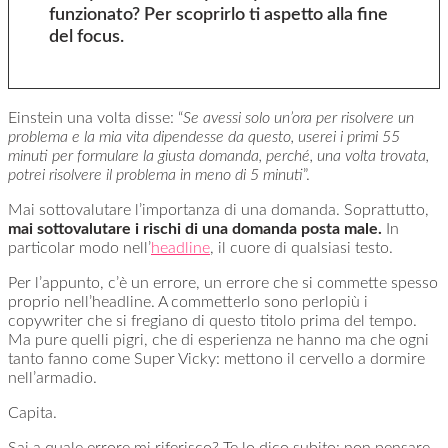
funzionato? Per scoprirlo ti aspetto alla fine
del focus.
Einstein una volta disse: “
Se avessi solo un’ora per risolvere un
problema e la mia vita dipendesse da questo, userei i primi 55
minuti per formulare la giusta domanda, perché, una volta trovata,
potrei risolvere il problema in meno di 5 minuti
”.
Mai sottovalutare l’importanza di una domanda. Soprattutto,
mai sottovalutare i rischi di una domanda posta male.
In
particolar modo nell’
headline
, il cuore di qualsiasi testo.
Per l’appunto, c’è un errore, un errore che si commette spesso
proprio nell’headline. A commetterlo sono perlopiù i
copywriter che si fregiano di questo titolo prima del tempo.
Ma pure quelli pigri, che di esperienza ne hanno ma che ogni
tanto fanno come Super Vicky: mettono il cervello a dormire
nell’armadio.
Capita.
Sai a quale errore mi riferisco? Te lo dico subito: non pensare