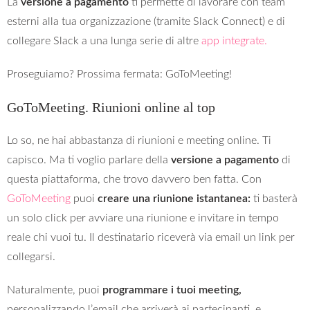
La
versione a pagamento
ti permette di lavorare con team
esterni alla tua organizzazione (tramite Slack Connect) e di
collegare Slack a una lunga serie di altre
app integrate.
Proseguiamo? Prossima fermata: GoToMeeting!
GoToMeeting. Riunioni online al top
Lo so, ne hai abbastanza di riunioni e meeting online. Ti
capisco. Ma ti voglio parlare della
versione a pagamento
di
questa piattaforma, che trovo davvero ben fatta. Con
GoToMeeting
puoi
creare una riunione istantanea:
ti basterà
un solo click per avviare una riunione e invitare in tempo
reale chi vuoi tu. Il destinatario riceverà via email un link per
collegarsi.
Naturalmente, puoi
programmare i tuoi meeting,
personalizzando l’email che arriverà ai partecipanti, e