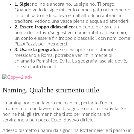
1. Sigle:
no, no e ancora no. Le sigle no. Ti prego.
Quando vedo le sigle mi sento come i gatti nel momento
in cui il padrone li solleva e, dall’alto di un abbraccio
traditore, vedono una vasca piena d’acqua ad attenderli.
2. Essere troppo didascalico:
un conto è creare un
nome descrittivo/suggestivo, come Subito ad esempio,
un conto è essere fin troppo didascalici, con nomi come
PizzAPezzi, per intenderci.
3. Usare la geografia:
se devi aprire un ristorante
messicano a Roma, potrebbe venirti in mente di
chiamarlo RomaMex. Evita. La geografia lasciala dov’è,
che sta tanto bene lì.
Naming. Qualche strumento utile
Il naming non è un lavoro meccanico, pertanto l’unico
strumento di cui davvero hai bisogno è uno: la creatività. Se
non ne hai, gli strumenti che ti sto per menzionare ti
serviranno a ben poco. Ecco, dovevo dirtelo.
Adesso dismetto i panni da signorina Rottermeier e ti passo un