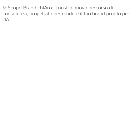
Salta
✨ Scopri Brand chIAro: il nostro nuovo percorso di
al
consulenza, progettato per rendere il tuo brand pronto per
contenuto
l'IA.