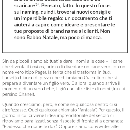
scaricare?”. Pensato, fatto. In questo focus
sul naming, quindi, troverai nuovi consigli e
un imperdibile regalo: un documento che ti
aiuterà a capire come ideare e presentare le
tue proposte di brand name ai clienti. Non
sono Babbo Natale, ma poco ci manca.
Sin da piccoli siamo abituati a dare i nomi alle cose – il cane
che diventa il
baubau
, prima di diventare un cane vero con un
nome vero (tipo Page), la ferita che si trasforma in
bua
,
l’orsetto bianco di pezza che chiamiamo C
a
ccolino che si
prepara a diventare un figlio vero. E allora, quando arriva il
momento di un vero bebè, lì giù con altre liste di nomi (tra cui
persino Chanel).
Quando cresciamo, però, è come se qualcosa dentro ci si
atrofizzasse. Quel qualcosa chiamato “fantasia”. Per questo, il
giorno in cui ci viene l’idea imprenditoriale del secolo ci
ritroviamo paralizzati, senza risposte di fronte alla domanda:
“E adesso che nome le do?”. Oppure siamo copywriter alle