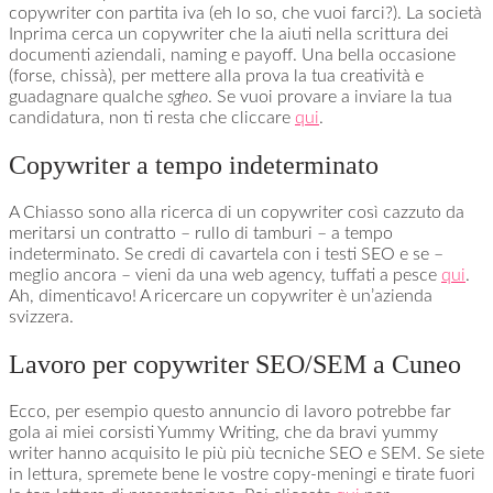
copywriter con partita iva (eh lo so, che vuoi farci?). La società
Inprima cerca un copywriter che la aiuti nella scrittura dei
documenti aziendali, naming e payoff. Una bella occasione
(forse, chissà), per mettere alla prova la tua creatività e
guadagnare qualche
sgheo
. Se vuoi provare a inviare la tua
candidatura, non ti resta che cliccare
qui
.
Copywriter a tempo indeterminato
A Chiasso sono alla ricerca di un copywriter così cazzuto da
meritarsi un contratto – rullo di tamburi – a tempo
indeterminato. Se credi di cavartela con i testi SEO e se –
meglio ancora – vieni da una web agency, tuffati a pesce
qui
.
Ah, dimenticavo! A ricercare un copywriter è un’azienda
svizzera.
Lavoro per copywriter SEO/SEM a Cuneo
Ecco, per esempio questo annuncio di lavoro potrebbe far
gola ai miei corsisti Yummy Writing, che da bravi yummy
writer hanno acquisito le più più tecniche SEO e SEM. Se siete
in lettura, spremete bene le vostre copy-meningi e tirate fuori