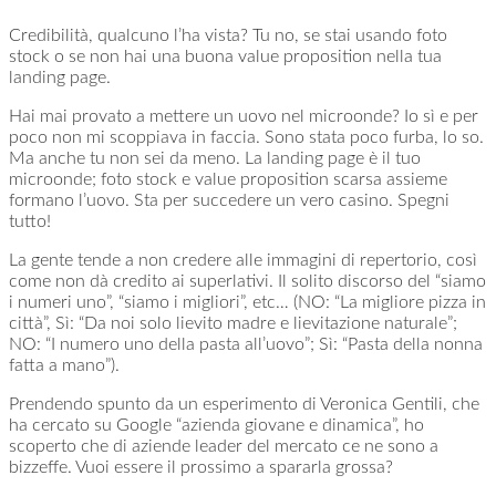
Credibilità, qualcuno l’ha vista? Tu no, se stai usando foto
stock o se non hai una buona value proposition nella tua
landing page.
Hai mai provato a mettere un uovo nel microonde? Io sì e per
poco non mi scoppiava in faccia. Sono stata poco furba, lo so.
Ma anche tu non sei da meno. La landing page è il tuo
microonde; foto stock e value proposition scarsa assieme
formano l’uovo. Sta per succedere un vero casino. Spegni
tutto!
La gente tende a non credere alle immagini di repertorio, così
come non dà credito ai superlativi. Il solito discorso del “siamo
i numeri uno”, “siamo i migliori”, etc… (NO: “La migliore pizza in
città”, Sì: “Da noi solo lievito madre e lievitazione naturale”;
NO: “I numero uno della pasta all’uovo”; Sì: “Pasta della nonna
fatta a mano”).
Prendendo spunto da un esperimento di Veronica Gentili, che
ha cercato su Google “azienda giovane e dinamica”, ho
scoperto che di aziende leader del mercato ce ne sono a
bizzeffe. Vuoi essere il prossimo a spararla grossa?