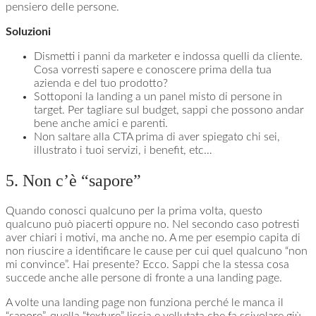
pensiero delle persone.
Soluzioni
Dismetti i panni da marketer e indossa quelli da cliente.
Cosa vorresti sapere e conoscere prima della tua
azienda e del tuo prodotto?
Sottoponi la landing a un panel misto di persone in
target. Per tagliare sul budget, sappi che possono andar
bene anche amici e parenti.
Non saltare alla CTA prima di aver spiegato chi sei,
illustrato i tuoi servizi, i benefit, etc…
5. Non c’è “sapore”
Quando conosci qualcuno per la prima volta, questo
qualcuno può piacerti oppure no. Nel secondo caso potresti
aver chiari i motivi, ma anche no. A me per esempio capita di
non riuscire a identificare le cause per cui quel qualcuno “non
mi convince”. Hai presente? Ecco. Sappi che la stessa cosa
succede anche alle persone di fronte a una landing page.
A volte una landing page non funziona perché le manca il
“sapore”, quella “texture” liscia e vellutata che fa scivolare giù,