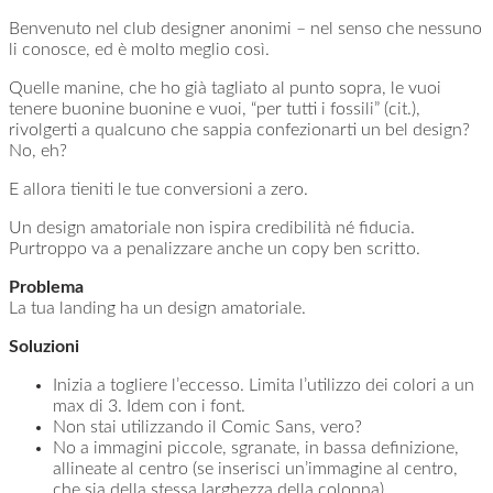
Benvenuto nel club designer anonimi – nel senso che nessuno
li conosce, ed è molto meglio così.
Quelle manine, che ho già tagliato al punto sopra, le vuoi
tenere buonine buonine e vuoi, “per tutti i fossili” (cit.),
rivolgerti a qualcuno che sappia confezionarti un bel design?
No, eh?
E allora tieniti le tue conversioni a zero.
Un design amatoriale non ispira credibilità né fiducia.
Purtroppo va a penalizzare anche un copy ben scritto.
Problema
La tua landing ha un design amatoriale.
Soluzioni
Inizia a togliere l’eccesso. Limita l’utilizzo dei colori a un
max di 3. Idem con i font.
Non stai utilizzando il Comic Sans, vero?
No a immagini piccole, sgranate, in bassa definizione,
allineate al centro (se inserisci un’immagine al centro,
che sia della stessa larghezza della colonna).