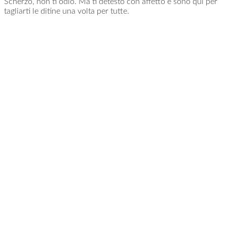
Scherzo, non ti odio. Ma ti detesto con affetto e sono qui per
tagliarti le ditine una volta per tutte.