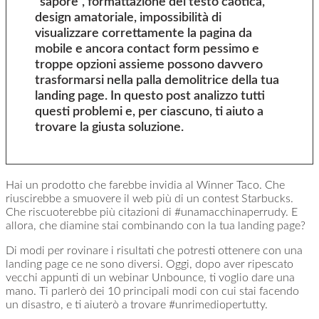
“sapore”, formattazione del testo caotica,
design amatoriale, impossibilità di
visualizzare correttamente la pagina da
mobile e ancora contact form pessimo e
troppe opzioni assieme possono davvero
trasformarsi nella palla demolitrice della tua
landing page. In questo post analizzo tutti
questi problemi e, per ciascuno, ti aiuto a
trovare la giusta soluzione.
Hai un prodotto che farebbe invidia al Winner Taco. Che
riuscirebbe a smuovere il web più di un contest Starbucks.
Che riscuoterebbe più citazioni di #unamacchinaperrudy. E
allora, che diamine stai combinando con la tua landing page?
Di modi per rovinare i risultati che potresti ottenere con una
landing page ce ne sono diversi. Oggi, dopo aver ripescato
vecchi appunti di un webinar Unbounce, ti voglio dare una
mano. Ti parlerò dei 10 principali modi con cui stai facendo
un disastro, e ti aiuterò a trovare #unrimediopertutty.