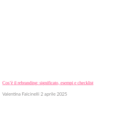
Cos’è il rebranding: significato, esempi e checklist
Valentina Falcinelli
2 aprile 2025